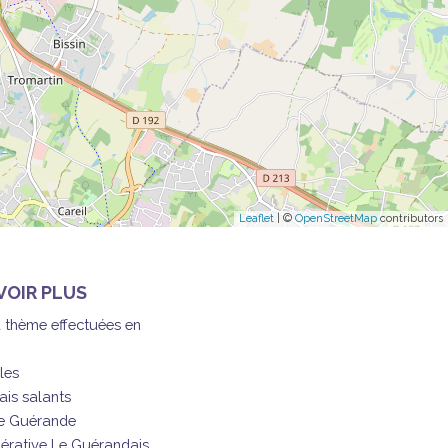
Leaflet
| ©
OpenStreetMap
contributors
VOIR PLUS
à thème effectuées en
les
ais salants
de Guérande
érative Le Guérandais