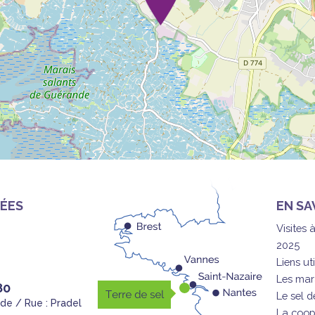
ÉES
EN SA
Visites 
2025
Liens uti
Les mar
80
Le sel 
nde / Rue : Pradel
La coop