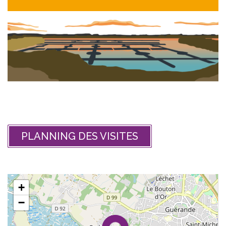
PLANNING DES VISITES
+
−