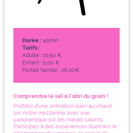
Durée :
45min
Tarifs :
Adulte : 10,50 €
Enfant : 5,00 €
Forfait famille : 26,00€
Comprendre le sel à l'abri du grain !
Profitez d'une animation bien au chaud
sur notre mezzanine avec vue
panoramique sur les marais salants.
Participez à des expériences illustrant le