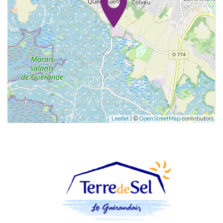
Leaflet
| ©
OpenStreetMap
contributors