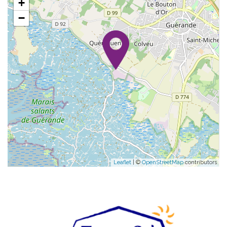
+
−
Leaflet
| ©
OpenStreetMap
contributors