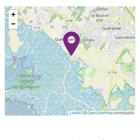
+
−
Leaflet
| ©
OpenStreetMap
contributors