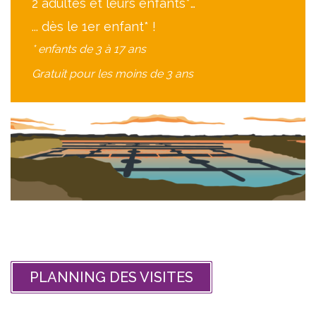
2 adultes et leurs enfants*…
... dès le 1er enfant* !
* enfants de 3 à 17 ans
Gratuit pour les moins de 3 ans
PLANNING DES VISITES