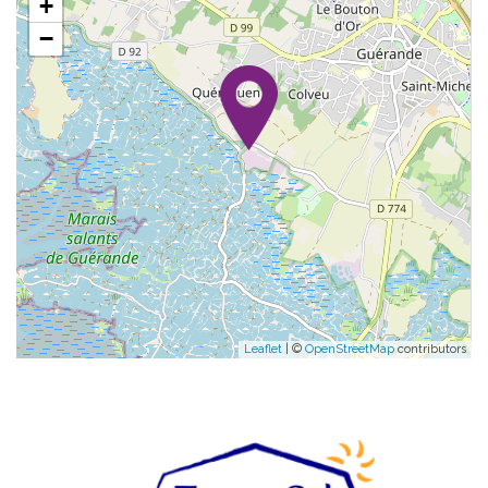
+
−
Leaflet
| ©
OpenStreetMap
contributors