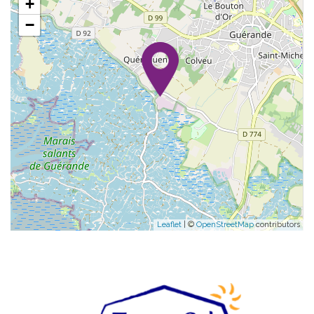
+
−
Leaflet
| ©
OpenStreetMap
contributors