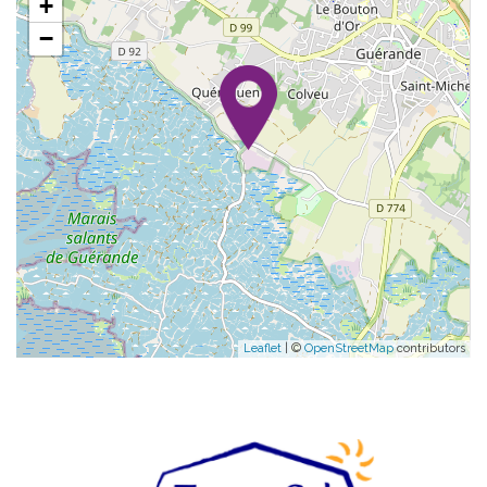
+
−
Leaflet
| ©
OpenStreetMap
contributors