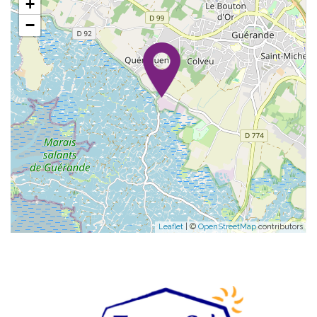
+
−
Leaflet
| ©
OpenStreetMap
contributors