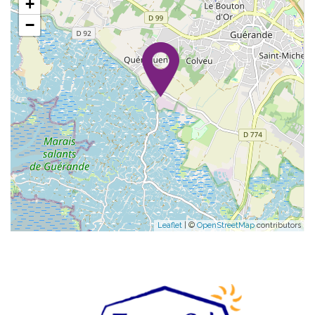
+
−
Leaflet
| ©
OpenStreetMap
contributors