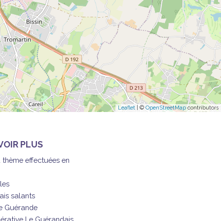
Leaflet
| ©
OpenStreetMap
contributors
VOIR PLUS
à thème effectuées en
les
ais salants
de Guérande
érative Le Guérandais