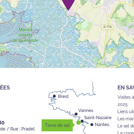
ÉES
EN SA
Visites 
2025
Liens uti
Les mar
80
Le sel 
nde / Rue : Pradel
La coop