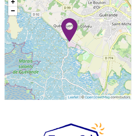
+
−
Leaflet
| ©
OpenStreetMap
contributors