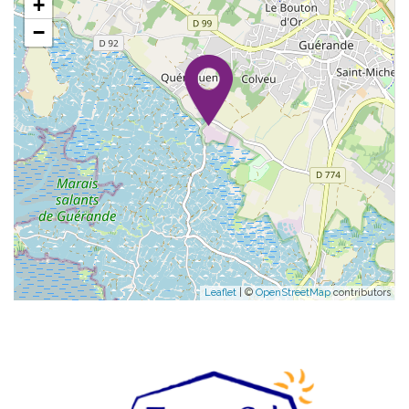
+
−
Leaflet
| ©
OpenStreetMap
contributors