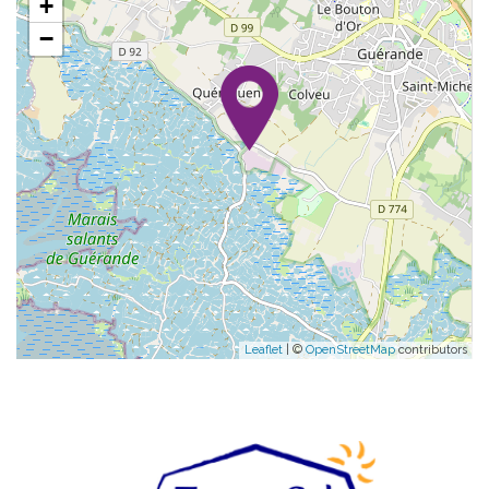
+
−
Leaflet
| ©
OpenStreetMap
contributors