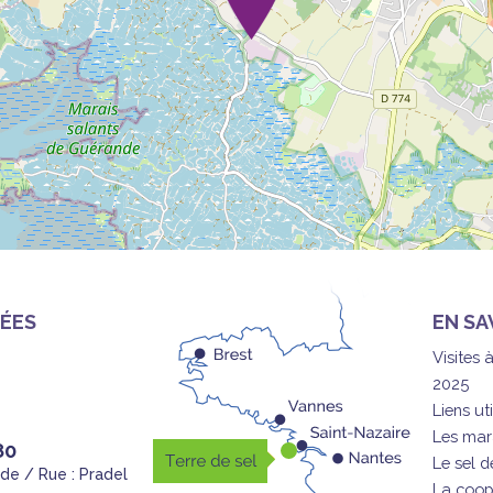
ÉES
EN SA
Visites 
2025
Liens uti
Les mar
80
Le sel 
nde / Rue : Pradel
La coop