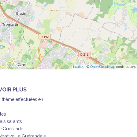
Leaflet
| ©
OpenStreetMap
contributors
VOIR PLUS
à thème effectuées en
les
ais salants
de Guérande
érative Le Guérandais