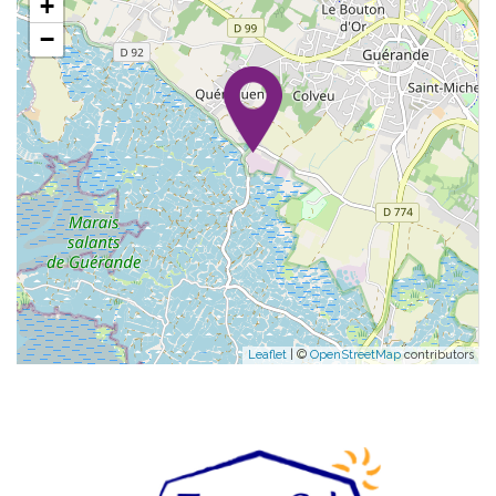
+
−
Leaflet
| ©
OpenStreetMap
contributors