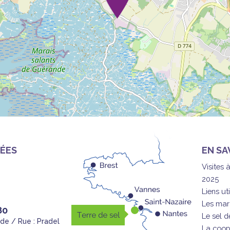
ÉES
EN SA
Visites 
2025
Liens uti
Les mar
80
Le sel 
nde / Rue : Pradel
La coop