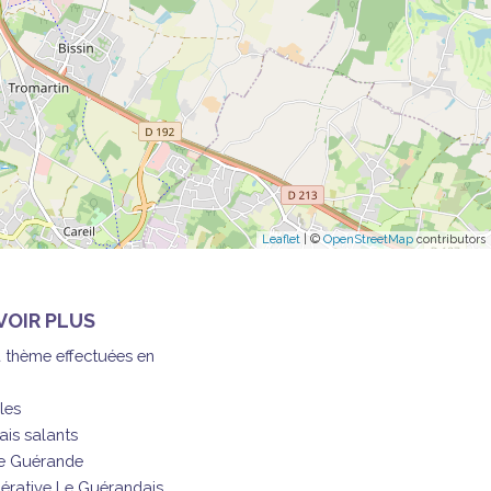
Leaflet
| ©
OpenStreetMap
contributors
VOIR PLUS
à thème effectuées en
les
ais salants
de Guérande
érative Le Guérandais