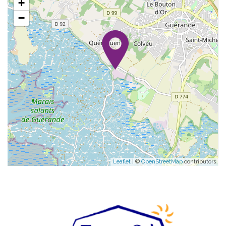
+
−
Leaflet
| ©
OpenStreetMap
contributors