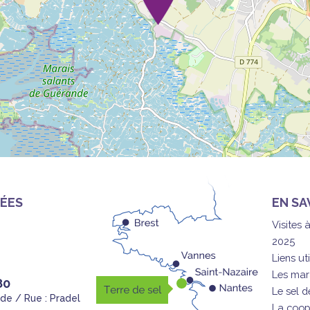
ÉES
EN SA
Visites 
2025
Liens uti
Les mar
80
Le sel 
nde / Rue : Pradel
La coop