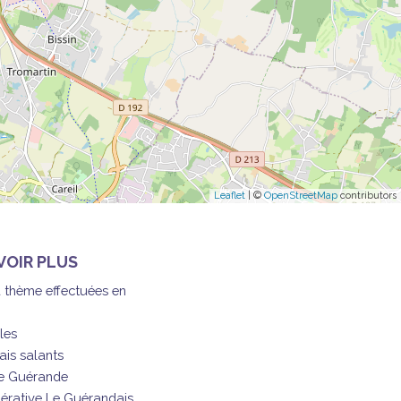
Leaflet
| ©
OpenStreetMap
contributors
VOIR PLUS
à thème effectuées en
les
ais salants
de Guérande
érative Le Guérandais