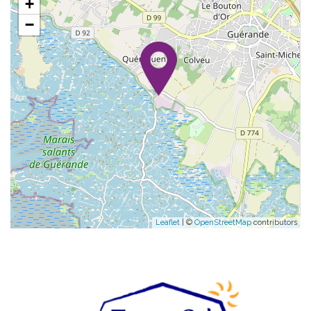
+
−
Leaflet
| ©
OpenStreetMap
contributors