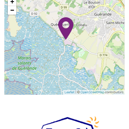
+
−
Leaflet
| ©
OpenStreetMap
contributors