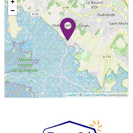
+
−
Leaflet
| ©
OpenStreetMap
contributors