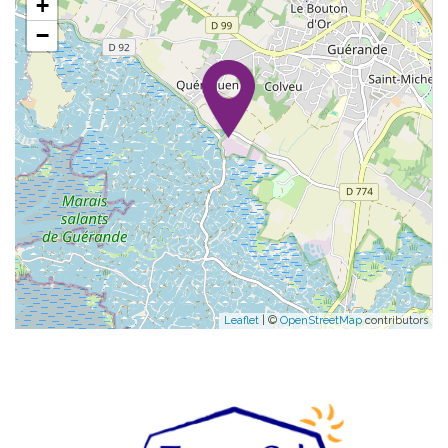
+
−
Leaflet
| ©
OpenStreetMap
contributors