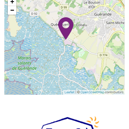
+
−
Leaflet
| ©
OpenStreetMap
contributors