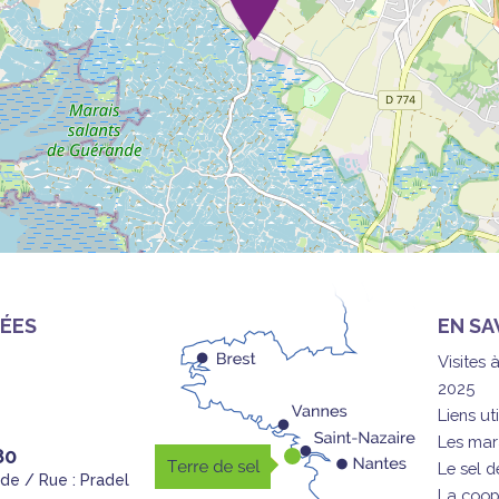
ÉES
EN SA
Visites 
2025
Liens uti
Les mar
80
Le sel 
nde / Rue : Pradel
La coop