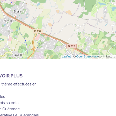
Leaflet
| ©
OpenStreetMap
contributors
VOIR PLUS
à thème effectuées en
les
ais salants
de Guérande
érative Le Guérandais