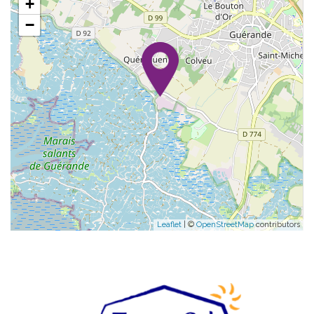
+
−
Leaflet
| ©
OpenStreetMap
contributors