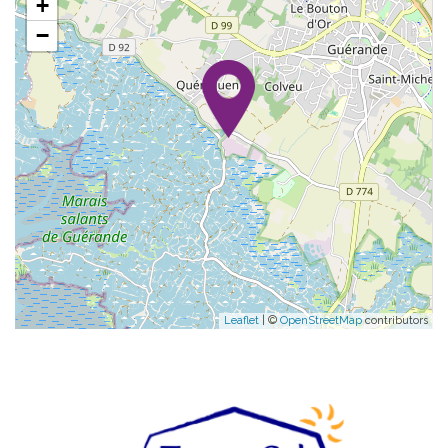
+
−
Leaflet
| ©
OpenStreetMap
contributors