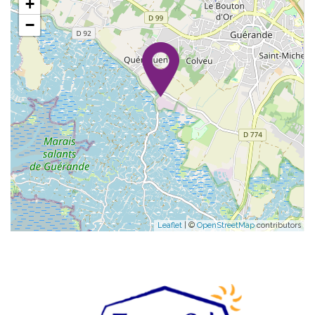
+
−
Leaflet
| ©
OpenStreetMap
contributors