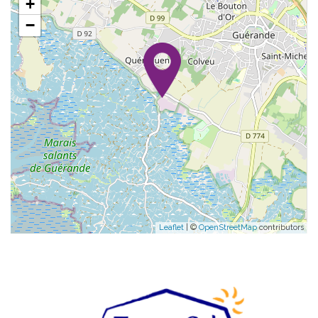
+
−
Leaflet
| ©
OpenStreetMap
contributors