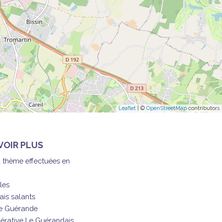
Leaflet
| ©
OpenStreetMap
contributors
VOIR PLUS
à thème effectuées en
les
ais salants
de Guérande
érative Le Guérandais