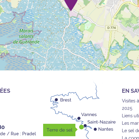
ÉES
EN SA
Visites 
2025
Liens uti
Les mar
80
Le sel 
nde / Rue : Pradel
La coop