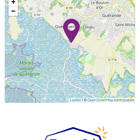
+
−
Leaflet
| ©
OpenStreetMap
contributors