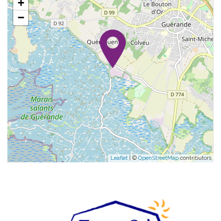
+
−
Leaflet
| ©
OpenStreetMap
contributors