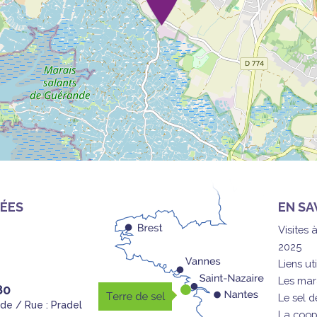
ÉES
EN SA
Visites 
2025
Liens uti
Les mar
80
Le sel 
nde / Rue : Pradel
La coop