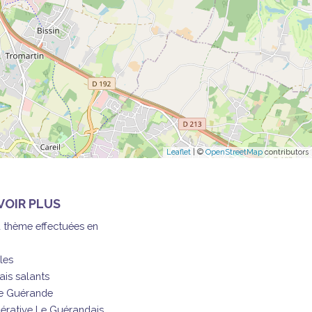
Leaflet
| ©
OpenStreetMap
contributors
VOIR PLUS
à thème effectuées en
les
ais salants
de Guérande
érative Le Guérandais