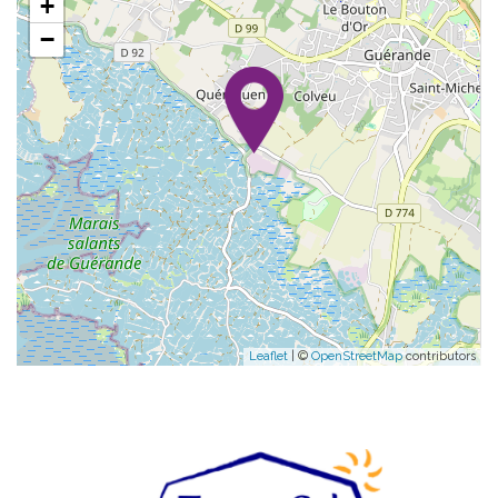
+
−
Leaflet
| ©
OpenStreetMap
contributors