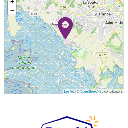
+
−
Leaflet
| ©
OpenStreetMap
contributors