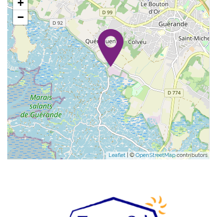
+
−
Leaflet
| ©
OpenStreetMap
contributors