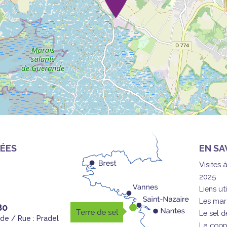
ÉES
EN SA
Visites 
2025
Liens uti
Les mar
80
Le sel 
nde / Rue : Pradel
La coop