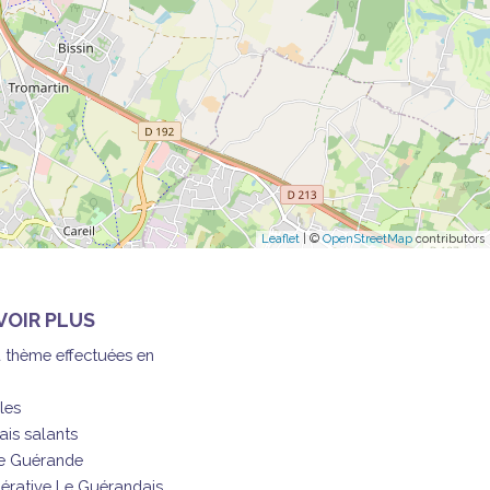
Leaflet
| ©
OpenStreetMap
contributors
VOIR PLUS
à thème effectuées en
les
ais salants
de Guérande
érative Le Guérandais