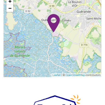
+
−
Leaflet
| ©
OpenStreetMap
contributors