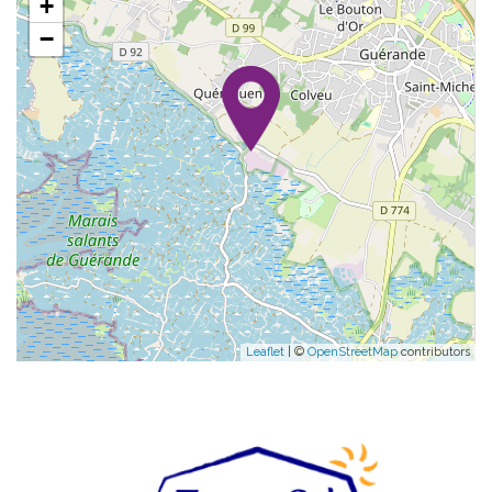
+
−
Leaflet
| ©
OpenStreetMap
contributors