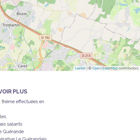
Leaflet
| ©
OpenStreetMap
contributors
VOIR PLUS
à thème effectuées en
les
ais salants
de Guérande
érative Le Guérandais