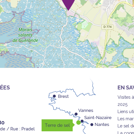
ÉES
EN SA
Visites 
2025
Liens uti
Les mar
80
Le sel 
nde / Rue : Pradel
La coop