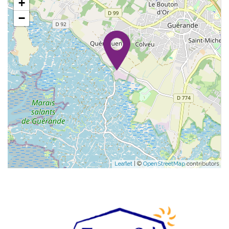
+
−
Leaflet
| ©
OpenStreetMap
contributors