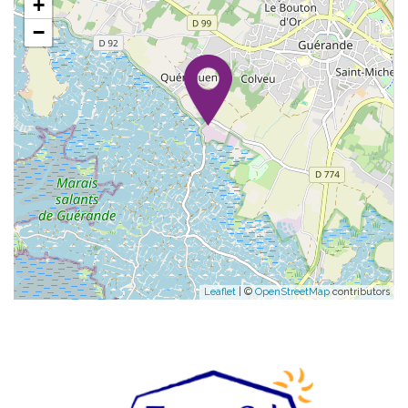
+
−
Leaflet
| ©
OpenStreetMap
contributors