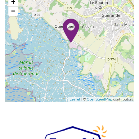
+
−
Leaflet
| ©
OpenStreetMap
contributors