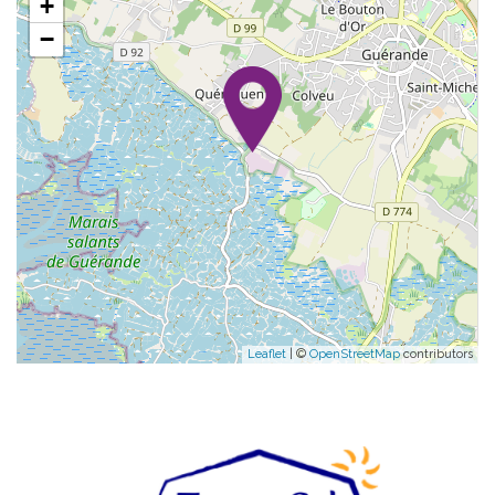
+
−
Leaflet
| ©
OpenStreetMap
contributors