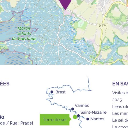
ÉES
EN SA
Visites 
2025
Liens uti
Les mar
80
Le sel 
nde / Rue : Pradel
La coop