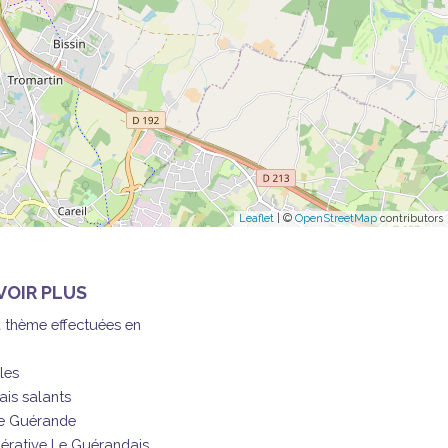
Leaflet
| ©
OpenStreetMap
contributors
VOIR PLUS
à thème effectuées en
les
ais salants
de Guérande
érative Le Guérandais