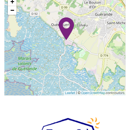
+
−
Leaflet
| ©
OpenStreetMap
contributors