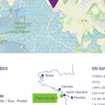
ÉES
EN SA
Visites 
2025
Liens uti
Les mar
80
Le sel 
nde / Rue : Pradel
La coop