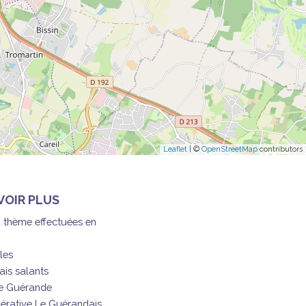
Leaflet
| ©
OpenStreetMap
contributors
VOIR PLUS
à thème effectuées en
les
ais salants
de Guérande
érative Le Guérandais