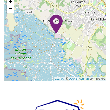
+
−
Leaflet
| ©
OpenStreetMap
contributors