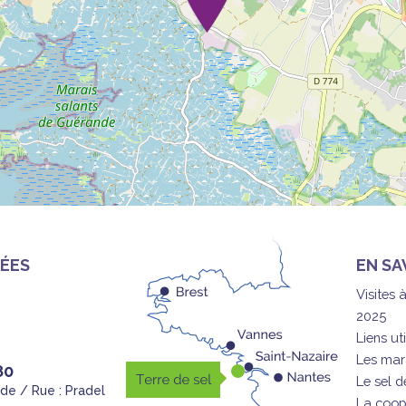
ÉES
EN SA
Visites 
2025
Liens uti
Les mar
80
Le sel 
nde / Rue : Pradel
La coop