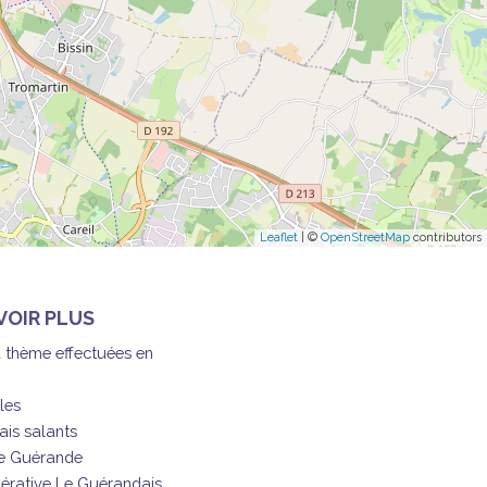
Leaflet
| ©
OpenStreetMap
contributors
VOIR PLUS
à thème effectuées en
les
ais salants
de Guérande
érative Le Guérandais