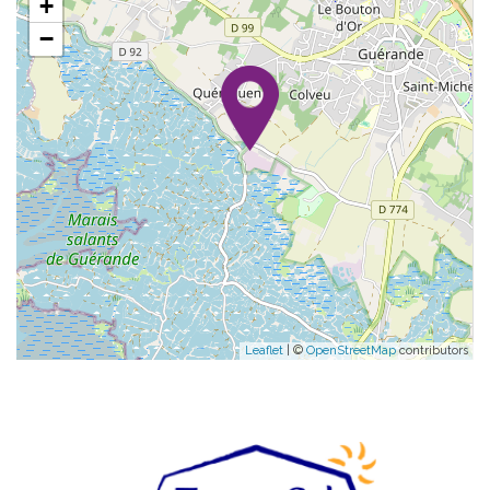
+
−
Leaflet
| ©
OpenStreetMap
contributors