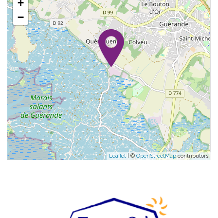
+
−
Leaflet
| ©
OpenStreetMap
contributors